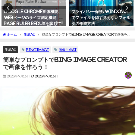
Google Chrome拡張機能、
プライバシー保護: Windows
Webページのサイズ測定機能
でファイルを隠す見えないフォル
Page Ruler Reduxを試して
ダの作成方法
みよう
2024年3月1日
ホーム
生成AI
簡単なプロンプトでBing Image Creatorで画像を作
2021年9月24日
ろう！
生成AI
BingImage
画像生成AI
簡単なプロンプトでBing Image Creator
で画像を作ろう！
2023年9月13日
2023年9月13日