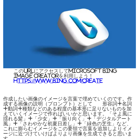
このURLにアクセスしてMicrosoft Bing
Image Creatorを利用しよう！
https://www.bing.com/create
作成したい画像のイメージを言葉で埋めていくのです。作
成する画像の説明（プロンプト）として 形容詞+名詞
+動詞+種類などのある程度の基本形に足りないものを加
えていくイメージで作ればいいかと思います。「そよ風に
揺れる髪」+「少女」+「振り向く」+「デジタルアート
風」+「さわやかな初夏日差し」+「緑色の芝生」など、
これに膨らむイメージをこの要領で言葉を追加しよりイメ
ージに近づけていけばよりより画像を生成できると思いま
す。