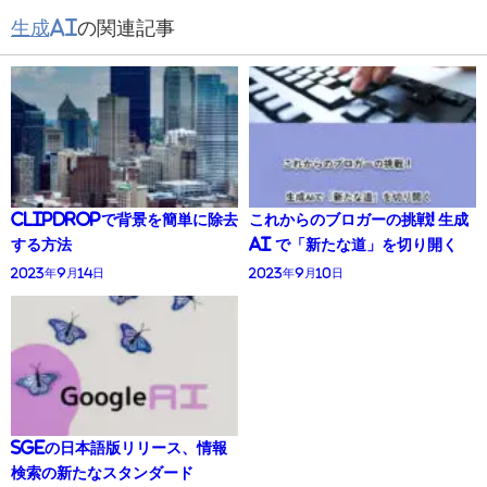
生成AI
の関連記事
ClipDropで背景を簡単に除去
これからのブロガーの挑戦! 生成
する方法
AI で「新たな道」を切り開く
2023年9月14日
2023年9月10日
SGEの日本語版リリース、情報
検索の新たなスタンダード