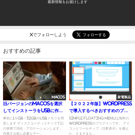
最新情報をお届けします
Xでフォローしよう
おすすめの記事
MacOS
家電製品
旧バージョンのmacOSを選択
【２０２２年版】WordPress
してインストーラをUSBに作成
で導入するべきおすすめのプラ
する方法
グイン「Simple Floating
事前に1６GB～32GBのUSBメモリを用
Simple Floating Menuは無料の
意します ディスクユーティリティで下記
WordPressのプラグインです。 アイ
Menu」
の状態で消去・アロケーションします。
コンとツールチップ（注釈表示）を備え
作業する前に必要なデー...
た、さまざまな...