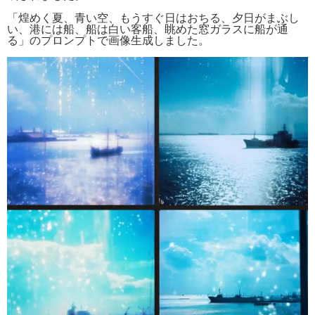
「煌めく夏、青い空、もうすぐ日はおちる、夕日がまぶし
い、港には船、船は白い客船、眺めた窓ガラスに船が通
る」のプロンプトで画像生成しました。