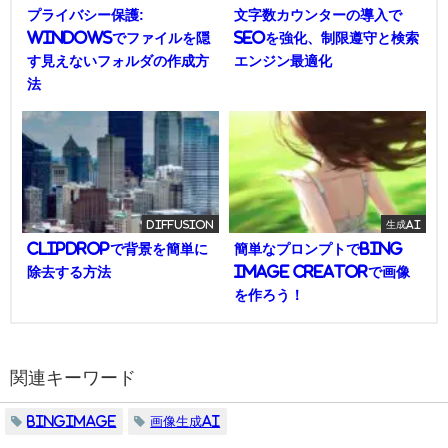
プライバシー保護:
文字数カウンターの導入で
Windowsでファイルを隠
SEOを強化、制限遵守と検索
す見えないフォルダの作成方
エンジン最適化
法
diffusion
生成AI
ClipDropで背景を簡単に
簡単なプロンプトでBing
除去する方法
Image Creatorで画像
を作ろう！
関連キーワード
BingImage
画像生成AI