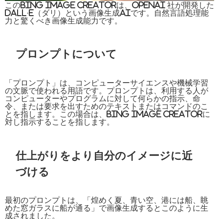
このBing Image Creatorは、OpenAI 社が開発した
DALL·E（ダリ）という画像生成AIです。自然言語処理能
力と驚くべき画像生成能力です。
プロンプトについて
「プロンプト」は、コンピューターサイエンスや機械学習
の文脈で使われる用語です。プロンプトは、利用する人が
コンピューターやプログラムに対して何らかの指示、命
令、または要求を出すためのテキストまたはコマンドのこ
とを指します。この場合は、Bing Image Creatorに
対し指示することを指します。
仕上がりをより自分のイメージに近
づける
最初のプロンプトは、「煌めく夏、青い空、港には船、眺
めた窓ガラスに船が通る」で画像生成するとこのように生
成されました。