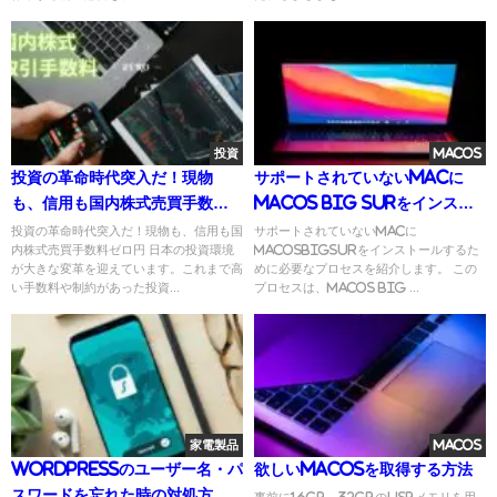
投資
MacOS
投資の革命時代突入だ！現物
サポートされていないMacに
も、信用も国内株式売買手数料
MacOS Big Surをインスト
ゼロ円
ールする
投資の革命時代突入だ！現物も、信用も国
サポートされていないMacに
内株式売買手数料ゼロ円 日本の投資環境
macOSBigSurをインストールするた
が大きな変革を迎えています。これまで高
めに必要なプロセスを紹介します。 この
い手数料や制約があった投資...
プロセスは、macOS Big ...
家電製品
MacOS
WordPressのユーザー名・パ
欲しいMacOSを取得する方法
スワードを忘れた時の対処方法
事前に16GB～32GBのUSBメモリを用