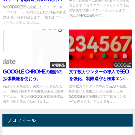
意します ディスクユーティリティで下記
（即解決）
WordPressで設定した「ユーザー名」
の状態で消去・アロケーションします。
「パスワード」の両方を忘れた場合の解決
下記のMacOS拡張フ...
方法 第二弾を解説します。 先ずは「ユー
ザー名」が分かればな...
家電製品
Google
Google Chromeの翻訳の
文字数カウンターの導入でSEO
拡張機能を使おう。
を強化、制限遵守と検索エンジ
ン最適化
英語サイトを読む、英文メールを読むな
文字数カウンターの導入でSEOを強化、
ど、 即座に翻訳できる機能があれば便利
制限遵守と検索エンジン最適化 目次
ですよね。 多くのgoogle拡張機能は
Google拡張機能の"文字数カウンタ
無料で使えるので助かります...
ー"を導入することによる5つ...
プロフィール