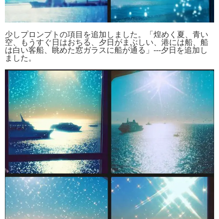
少しプロンプトの項目を追加しました。「煌めく夏、青い
空、もうすぐ日はおちる、夕日がまぶしい、港には船、船
は白い客船、眺めた窓ガラスに船が通る」---夕日を追加し
ました。